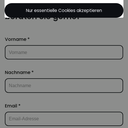
gemeinsame Projekte - Wir
Nur essentielle Cookies akzeptieren
beraten Sie gerne!
Vorname
*
Nachname
*
Email
*