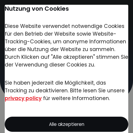
Nutzung von Cookies
Diese Website verwendet notwendige Cookies
Kontakt
für den Betrieb der Website sowie Website-
Tracking-Cookies, um anonyme Informationen
über die Nutzung der Website zu sammeln.
Kontakt
Durch Klicken auf "Alle akzeptieren" stimmen Sie
der Verwendung dieser Cookies zu.
Kontaktieren Sie uns gerne bei Rückfragen zu
unseren Produkten und Dienstleistungen,
Sie haben jederzeit die Möglichkeit, das
Projektanfragen oder sonstigen Anliegen. Unser
Tracking zu deaktivieren. Bitte lesen Sie unsere
Team meldet sich schnellstmöglich!
privacy policy
für weitere Informationen.
Alle akzeptieren
Ob einzelne Produkte oder